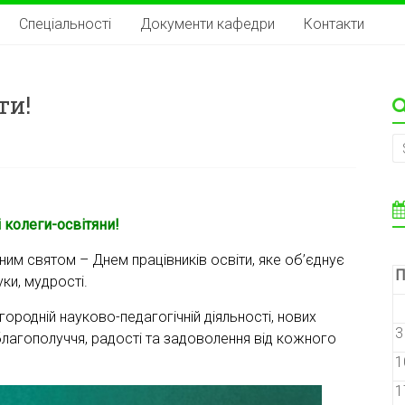
Спеціальності
Документи кафедри
Контакти
ти!
 колеги-освітяни!
м святом – Днем працівників освіти, яке об’єднує
П
уки, мудрості.
родній науково-педагогічній діяльності, нових
3
, благополуччя, радості та задоволення від кожного
1
1